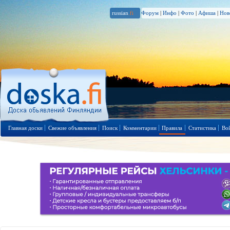
russian
.fi
Форум
|
Инфо
|
Фото
|
Афиша
|
Нов
Главная доски
Свежие объявления
Поиск
Комментарии
Правила
Статистика
Во