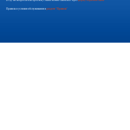
В случае вопросов или проблем, с нами можно связаться через
форму обратной связи
Правила и условия обслуживания в
разделе "Правила"