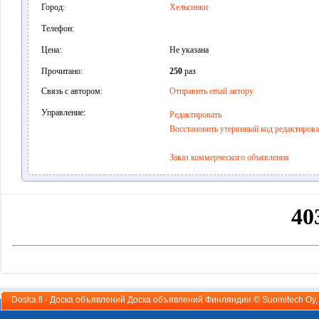
Город:
Хельсинки
Телефон:
Цена:
Не указана
Прочитано:
250
раз
Связь с автором:
Отправить email автору
Управление:
Редактировать
Восстановить утерянный код редактиров
Заказ коммерческого объявления
Doska.fi - Доска объявлений Доска объявлений Финляндии ©
Suomitech Oy