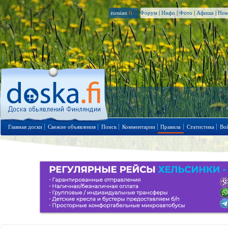
russian
.fi
Форум
|
Инфо
|
Фото
|
Афиша
|
Нов
Главная доски
Свежие объявления
Поиск
Комментарии
Правила
Статистика
Во