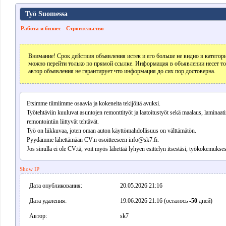
Työ Suomessa
Работа и бизнес - Строительство
Внимание! Срок действия объявления истек и его больше не видно в катего
можно перейти только по прямой ссылке. Информация в объявлении несет т
автор объявления не гарантирует что информация до сих пор достоверна.
Etsimme tiimiimme osaavia ja kokeneita tekijöitä avuksi.
Työtehtäviin kuuluvat asuntojen remonttityöt ja laatoitustyöt sekä maalaus, laminaa
remontointiin liittyvät tehtävät.
Työ on liikkuvaa, joten oman auton käyttömahdollisuus on välttämätön.
Pyydämme lähettämään CV:n osoitteeseen info@sk7.fi.
Jos sinulla ei ole CV:tä, voit myös lähettää lyhyen esittelyn itsestäsi, työkokemukses
Show IP
Дата опубликования:
20.05.2026 21:16
Дата удаления:
19.06.2026 21:16 (осталось
-50
дней)
Автор:
sk7