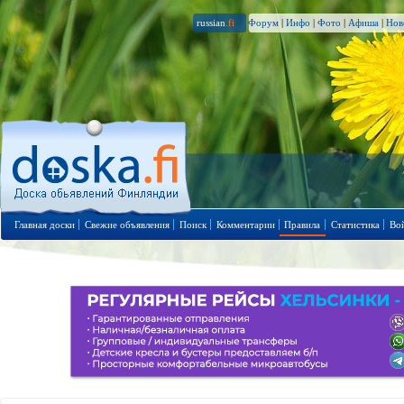
russian
.fi
Форум
|
Инфо
|
Фото
|
Афиша
|
Нов
Главная доски
Свежие объявления
Поиск
Комментарии
Правила
Статистика
Во