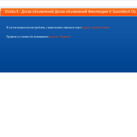
Doska.fi - Доска объявлений Доска объявлений Финляндии ©
Suomitech Oy
В случае вопросов или проблем, с нами можно связаться через
форму обратной связи
Правила и условия обслуживания в
разделе "Правила"