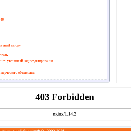
049
ь email автору
овать
вить утерянный код редактирования
ммерческого объявления