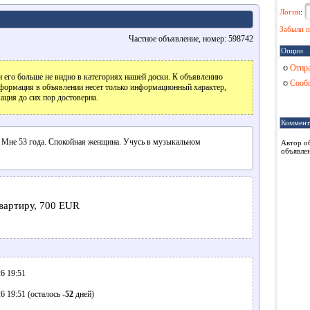
Логин
:
Забыли п
Частное объявление, номер: 598742
Опции
Отпра
 его больше не видно в категориях нашей доски. К объявлению
Сообщ
формация в объявлении несет только информационный характер,
ация до сих пор достоверна.
Коммент
. Мне 53 года. Спокойная женщина. Учусь в музыкальном
Автор о
объявлен
вартиру, 700 EUR
6 19:51
6 19:51 (осталось
-52
дней)