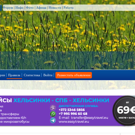
Форум
|
Инфо
|
Фото
|
Афиша
|
Новости
|
Работа
рии
Правила
Статистика
Войти
Разместить объявление