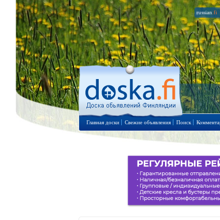
russian
.fi
Главная доски
Свежие объявления
Поиск
Коммента