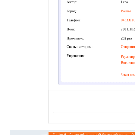
Автор:
Lena
Город:
Вантаа
Телефон:
0453311
Цена:
700 EUR
Прочитано:
282
раз
Связь с автором:
Отправит
Управление:
Редактир
Восстано
Заказ ко