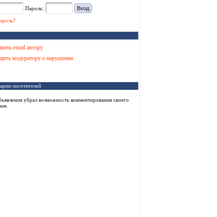
Пароль:
ароль?
вить email автору
ить модератору о нарушении
арии посетителей
бъявления убрал возможность комментирования своего
ия.