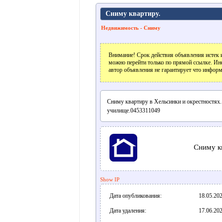
Сниму квартиру.
Недвижимость - Сниму
Внимание! Срок действия объявления истек и
можно перейти только по прямой ссылке. Ин
автор объявления не гарантирует что информ
Сниму квартиру в Хельсинки и окрестностях
училище.0453311049
Сниму к
Show IP
Дата опубликования:
18.05.202
Дата удаления:
17.06.202