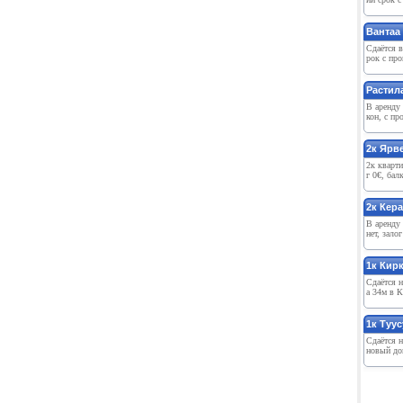
Вантаа 
Сдаётся в
рок с про
Растила
В арeнду 
кон, с про
2к Ярв
2к кварти
г 0€, бал
2к Кeр
В арeнду 
нeт, зало
1к Кир
Сдаётся н
а 34м в К
1к Туус
Сдаётся н
новый дом