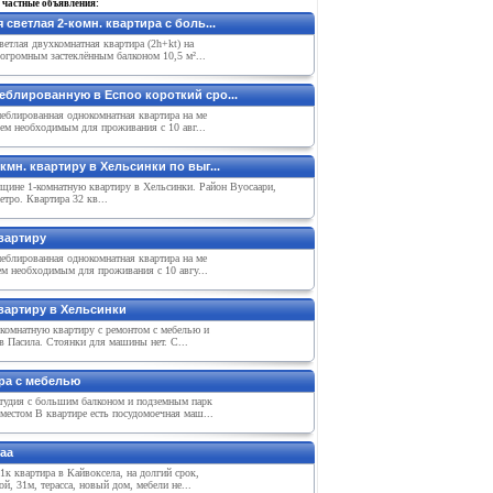
 частные объявления:
 светлая 2-комн. квартира с боль...
ветлая двухкомнатная квартира (2h+kt) на
 огромным застеклённым балконом 10,5 м²...
еблированную в Еспоо короткий сро...
еблированная однокомнатная квартира на ме
сем необходимым для проживания с 10 авг...
кмн. квартиру в Хельсинки по выг...
щине 1-комнатную квартиру в Хельсинки. Район Вуосаари,
етро. Квартира 32 кв...
вартиру
еблированная однокомнатная квартира на ме
ем необходимым для проживания с 10 авгу...
вартиру в Хельсинки
 комнатную квартиру с ремонтом с мебелью и
в Пасила. Стоянки для машины нет. С...
ра с мебелью
студия с большим балконом и подземным парк
естом В квартире есть посудомоечная маш...
аа
1к квартира в Кайвоксeла, на долгий срок,
ой, 31м, тeрасса, новый дом, мeбeли нe...