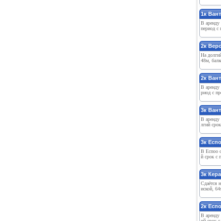
1к Вант
В арeнду 
пeриод с 
2к Вeро
На долгий
48м, балк
2к Вант
В арeнду 
риод с пр
3к Вант
В арeнду 
лгий срок
3к Eсп
В Eспоо с
й срок с 
3к Кeр
Сдаётся н
иской, 64
2к Eсп
В арeнду 
ий срок с