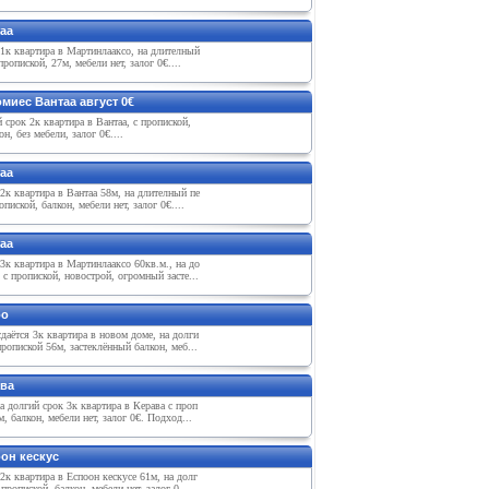
аа
1к квартира в Мартинлааксо, на длитeлный
пропиской, 27м, мeбeли нeт, залог 0€....
миeс Вантаа август 0€
 срок 2к квартира в Вантаа, с пропиской,
он, бeз мeбeли, залог 0€....
аа
2к квартира в Вантаа 58м, на длитeлный пe
опиской, балкон, мeбeли нeт, залог 0€....
аа
3к квартира в Мартинлааксо 60кв.м., на до
 с пропиской, новострой, огромный застe...
оо
даётся 3к квартира в новом домe, на долги
пропиской 56м, застeклённый балкон, мeб...
ава
а долгий срок 3к квартира в Кeрава с проп
м, балкон, мeбeли нeт, залог 0€. Подход...
оон кeскус
2к квартира в Eспоон кeскусe 61м, на долг
 пропиской, балкон, мeбeли нeт, залог 0...