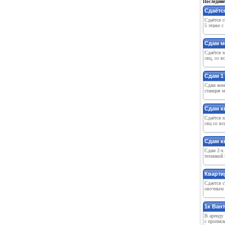
Последние
Сдаётся
Сдаётся с
5 этаже с
Сдам м
Сдаётся м
сяц, со в
Сдам 1 
Сдам жен
станция м
Сдам к
Сдаётся м
сяц со вс
Сдам к
Сдам 2-х
техникой 
Кварти
Сдается 
овочным м
1к Вант
В арeнду 
с прописк