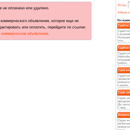
Логин
:
е не оплачено или удалено.
Забыли п
 коммерческого объявления, которое еще не
Последние
Сдаётся 
дактировать или оплатить, перейдите по ссылке:
Сдаётся
ь коммерческое объявление
.
Länsimä
большим
эта...
Сдаётся 
Сдаётся
Hakunil
площадк
район, ..
Сдам ком
Сдаётся
привыче
комнате 
Leppäv..
Сдаю ую
Сдам ую
вредных
До цент
с вид...
Комната 
Сдаю ко
мебелью
комнато
пешк...