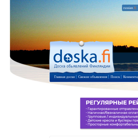
russian
.fi
Главная доски
Свежие объявления
Поиск
Коммента