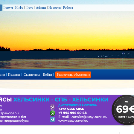
Форум
|
Инфо
|
Фото
|
Афиша
|
Новости
|
Работа
рии
Правила
Статистика
Войти
Разместить объявление