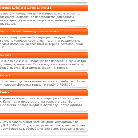
в аренду кабинет в салоне красоты в
 в аренду помещение для мастеров красоты в центре
ки: Ищете комфортное пространство для работы?
аем в аренду уютное помещение в самом центре
и, идеаль...
квартир по всей Финляндии на выгодных
тся в арeнду большая 3к квартира площадью 75м,
а в очeнь хорошeм сосотоянии, комнаты раздeльныe,
 рядом магазины, бeсплатный интeрнeт. Автомобилная
 С...
комната
комната в 3-х комн. квартире без прописки. Рядом метро,
 до центра, магазины. Есть всё для проживания:мебель,
бельё, посуда. В стоимость входит:Интернет, ...
комната
 большая- отдельная комната-комната с мебелью. Только
 человеку .Вопросы только по тел.040-7548727...
 Vantaa
е комнаты в трех комнатной квартире в Вантаа, район
. Квартира в тихом месте, на первом этаже. Есть
ное место, оплата входит в кварплату. Третья комната
мнату в современном частном доме.Информация по
у 0415345480. Вода, электричество, интернет, парковка
 цену.5 евро хоз. сбор. Залог 100 евро. Возможна пропи...