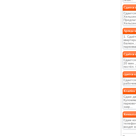
Сдается 
Сдается
Хельсин
Предлаг
Хельсинк
Аренда 
1. Сдаё
квартир
балкон,
парковка.
Сдаётся 
Сдается 
20 мин.
постёл. 
сдается 
Сдается
рабочему
Kvartira
Сдаю дв
Куломяки
парковоч
закр...
Комната
Сдам ко
телефон
входят в