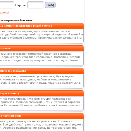
Пароль:
ароль?
 коммерческие объявления:
2-х комнатная квартира рядом с метро
 светлая и просторная двухкомнатная квартира в
ki с удобной планировкой, просторной отдельной кухней и
 застеклённым балконом. Квартира расположена на 6-м
комната
 комната в четырёх комнатной квартире в Вантаа,
a. Хорошее транспортное сообщение, магазины, детские
и и все стандартные преимущества. Всё рядом. Тихий
.
нату в Leppävaara
 комната на длительный срок человеку без вредных
к. Комната не проходная, мебель и холодильник в
есть. В цену входит свет и вода. Квартира находиться в
.
тную комнату
тную мебелированную комнату для человека без
 привычек Прописка возможна Есть интернет и парковка
ра Хельсинки 25 мин езды Комната на 2 этаже ривитало
в частном доме
мнату в частном доме на втором этаже. Комната с
. Все удобства( туалет, душ, стиральная машина) рядом с
й. Удобное расположение дома. До торгового центра