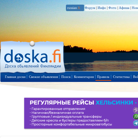
russian
.fi
Форум
|
Инфо
|
Фото
|
Афиша
|
Нов
Главная доски
Свежие объявления
Поиск
Комментарии
Правила
Статистика
Во