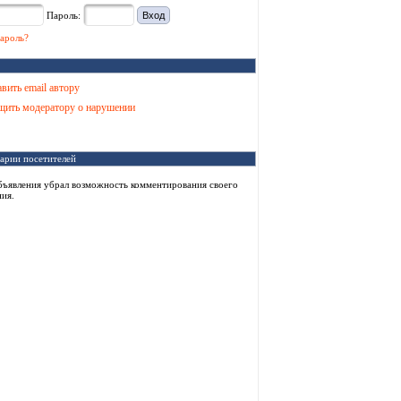
Пароль:
ароль?
вить email автору
ить модератору о нарушении
арии посетителей
бъявления убрал возможность комментирования своего
ия.