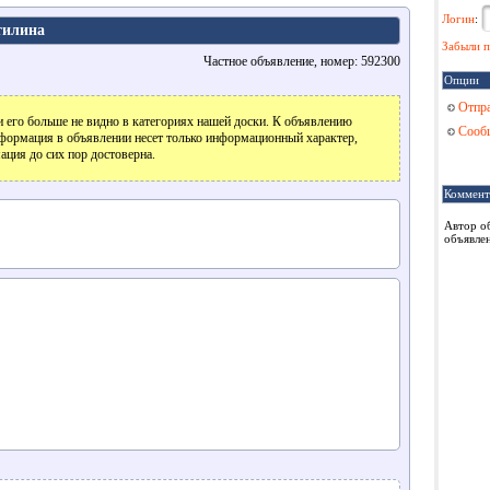
Логин
:
тилина
Забыли п
Частное объявление, номер: 592300
Опции
Отпра
 его больше не видно в категориях нашей доски. К объявлению
Сообщ
формация в объявлении несет только информационный характер,
ация до сих пор достоверна.
Коммент
Автор о
объявлен