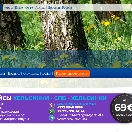
Форум
|
Инфо
|
Фото
|
Афиша
|
Новости
|
Работа
рии
Правила
Статистика
Войти
Разместить объявление