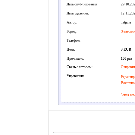
Дата опубликования:
29.10.202
Дата удаления:
12.11.202
Автор:
Tatjana
Город:
Хельсин
Телефон:
Цена:
3 EUR
Прочитано:
100
раз
Связь с автором:
Отправит
Управление:
Редактир
Восстано
Заказ ко