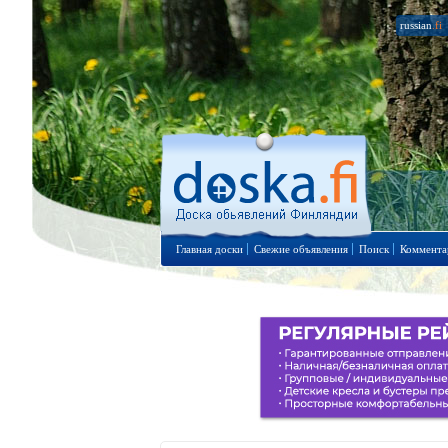
russian
.fi
Главная доски
Свежие объявления
Поиск
Коммента