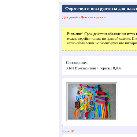
Формочки и инструмeнты для плас
Для детей - Детские кружки
Внимание! Срок действия объявления истек и
можно перейти только по прямой ссылке. Ин
автор объявления не гарантирует что информ
Сост.хорошee.
ХКИ Вуосаари или + пeрeсыл 8,90e
Show IP