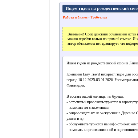
Ищем гидов на рождественский сез
Работа и бизнес - Требуются
Внимание! Срок действия объявления истек и
можно перейти только по прямой ссылке. Ин
автор объявления не гарантирует что информ
Ищем гидов на рождественский сезон в Лапл
Компания Easy Travel набирает гидов для об
период 10.12.2025-03.01.2026. Рассматриваю
Финляндии.
В составе нашей команды ты будешь:
- встречать и провожать туристов в аэропорту
- помогать им с заселением
- сопровождать их на экскурсиях в Деревню С
ужина и пр.
- обслуживать туристов на инфо-стойках комп
- помогать в организационной и подготовитель