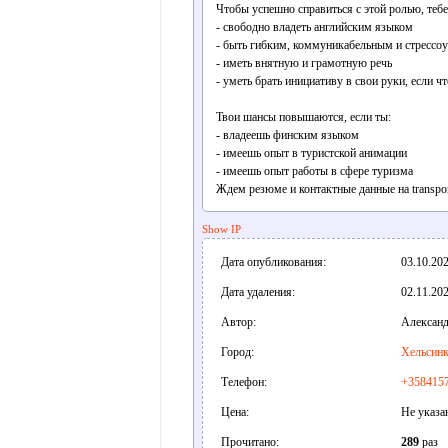
Чтобы успешно справиться с этой ролью, теб
- свободно владеть английским языком
- быть гибким, коммуникабельным и стрессо
- иметь внятную и грамотную речь
- уметь брать инициативу в свои руки, если чт
Твои шансы повышаются, если ты:
- владеешь финским языком
- имеешь опыт в туристской анимации
- имеешь опыт работы в сфере туризма
Ждем резюме и контактные данные на transpor
Show IP
Дата опубликования:
03.10.202
Дата удаления:
02.11.202
Автор:
Александ
Город:
Хельсин
Телефон:
+358415
Цена:
Не указа
Прочитано:
289
раз