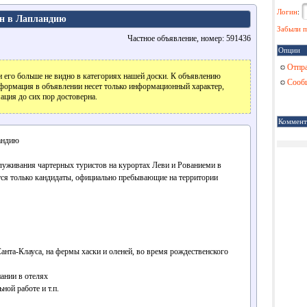
Логин
:
он в Лапландию
Забыли п
Частное объявление, номер: 591436
Опции
Отпра
 его больше не видно в категориях нашей доски. К объявлению
Сообщ
формация в объявлении несет только информационный характер,
ация до сих пор достоверна.
Коммент
андию
служивания чартерных туристов на курортах Леви и Рованиеми в
тся только кандидаты, официально пребывающие на территории
анта-Клауса, на фермы хаски и оленей, во время рождественского
ании в отелях
ной работе и т.п.