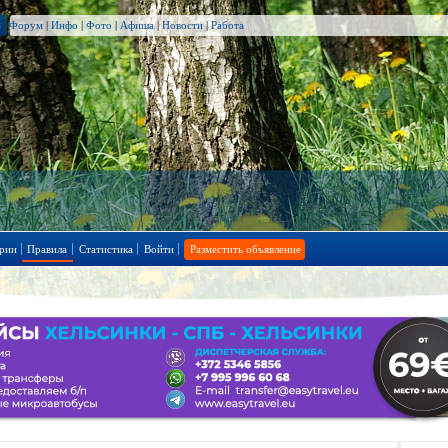
Форум
|
Инфо
|
Фото
|
Афиша
|
Новости
|
Работа
рии
Правила
Статистика
Войти
Разместить объявление