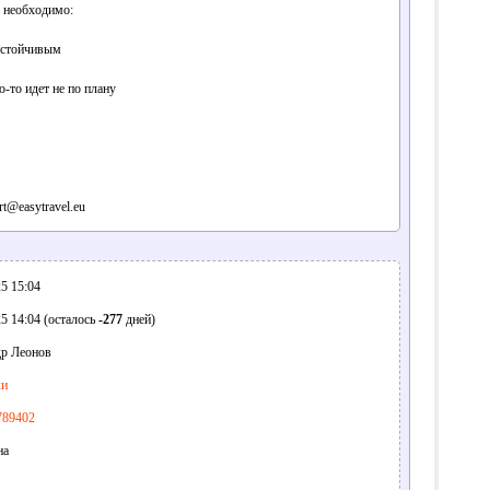
е необходимо:
устойчивым
о-то идет не по плану
t@easytravel.eu
5 15:04
5 14:04 (осталось
-277
дней)
р Леонов
ки
789402
на