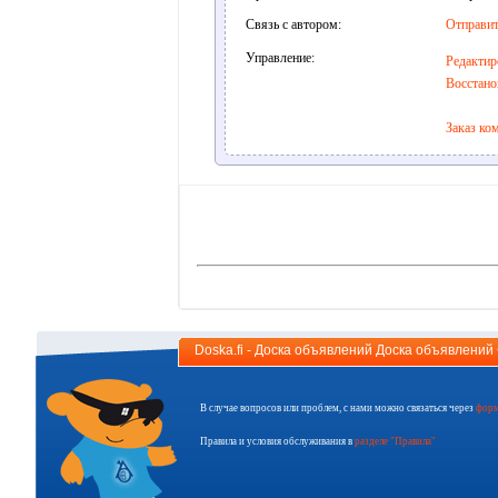
Связь с автором:
Отправит
Управление:
Редактир
Восстано
Заказ ко
Doska.fi - Доска объявлений Доска объявлени
В случае вопросов или проблем, с нами можно связаться через
форм
Правила и условия обслуживания в
разделе "Правила"