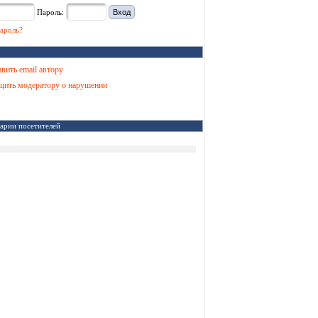
Пароль:
ароль?
вить email автору
ить модератору о нарушении
арии посетителей