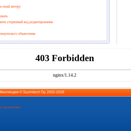
ь email автору
овать
вить утерянный код редактирования
ммерческого объявления
й Финляндии ©
Suomitech Oy
, 2002-2026
у обратной связи