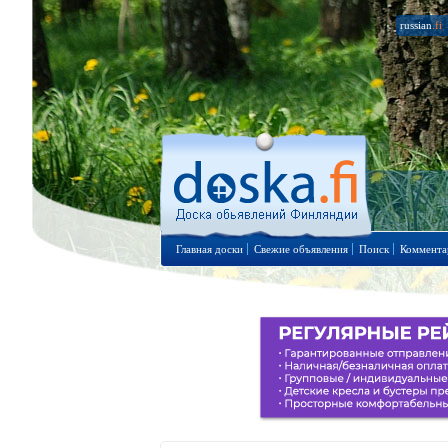
russian
.fi
Главная доски
Свежие объявления
Поиск
Коммента