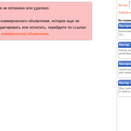
Логин
:
е не оплачено или удалено.
Забыли п
 коммерческого объявления, которое еще не
Последние
Малярн
дактировать или оплатить, перейдите по ссылке:
Выполняю
ь коммерческое объявление
.
ого ...
Маляр,
Маляр ищ
шпатлёвка
Малярн
Здравству
ные маляр
Маляр 
Ищу рабо
и любую.