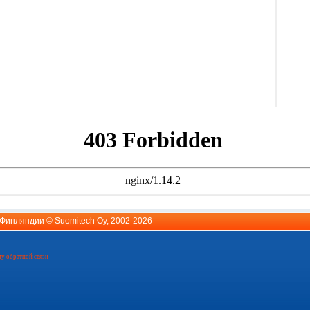
й Финляндии ©
Suomitech Oy
, 2002-2026
у обратной связи