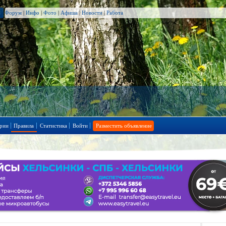
Форум
|
Инфо
|
Фото
|
Афиша
|
Новости
|
Работа
рии
Правила
Статистика
Войти
Разместить объявление