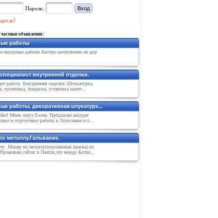
Пароль:
ароль?
 частные объявления:
ые работы
 малярные работы.Быстро качественно не дор
 специалист внутренней отделки.
ет работу. Внутренняя отделка. Штукатурка,
, грунтовка, покраска, установка налич...
ые работы, декоративная штукатурк...
йте! Меня зовут Елена. Предлагаю аккурат
ные и отделочные работы в Хельсинки и о...
по металлу.Гальваник.
ту .Маляр по металлу(порошковая краска) ил
Проживаю сейчас в Пюхтя,это между Котко...