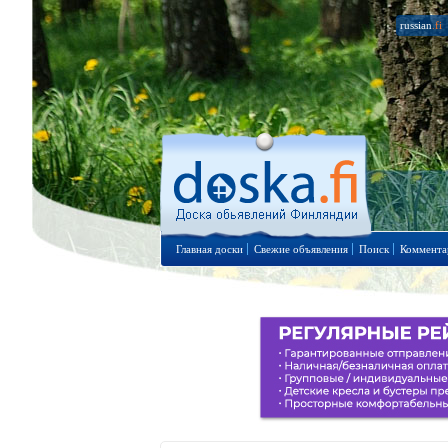
russian
.fi
Главная доски
Свежие объявления
Поиск
Коммента