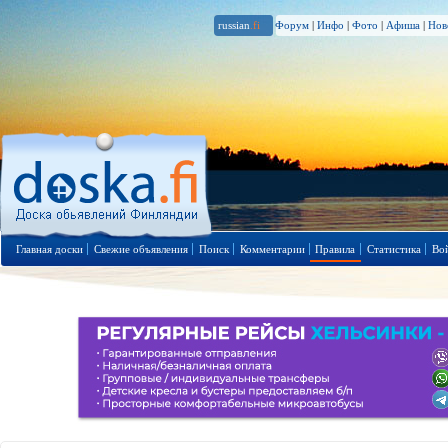
russian
.fi
Форум
|
Инфо
|
Фото
|
Афиша
|
Нов
Главная доски
Свежие объявления
Поиск
Комментарии
Правила
Статистика
Во