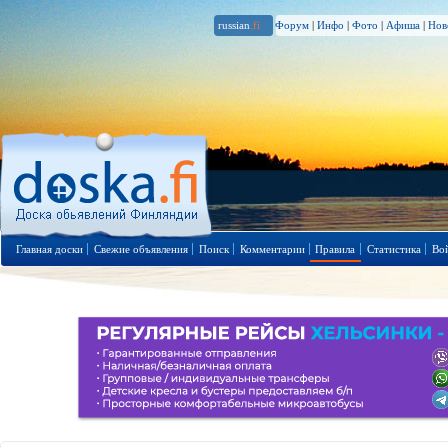
russian
.fi
Форум
|
Инфо
|
Фото
|
Афиша
|
Нов
Главная доски
Свежие объявления
Поиск
Комментарии
Правила
Статистика
Во