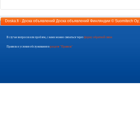
Doska.fi - Доска объявлений Доска объявлений Финляндии ©
Suomitech Oy
В случае вопросов или проблем, с нами можно связаться через
форму обратной связи
Правила и условия обслуживания в
разделе "Правила"