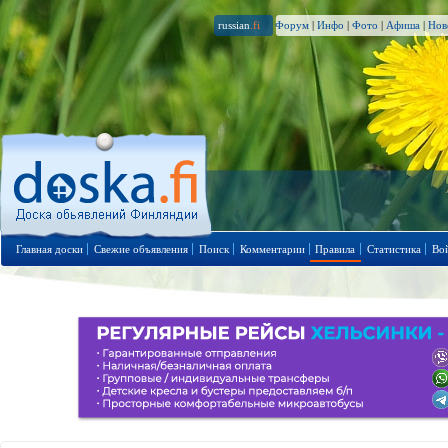
russian
.fi
Форум
|
Инфо
|
Фото
|
Афиша
|
Нов
Главная доски
Свежие объявления
Поиск
Комментарии
Правила
Статистика
Во