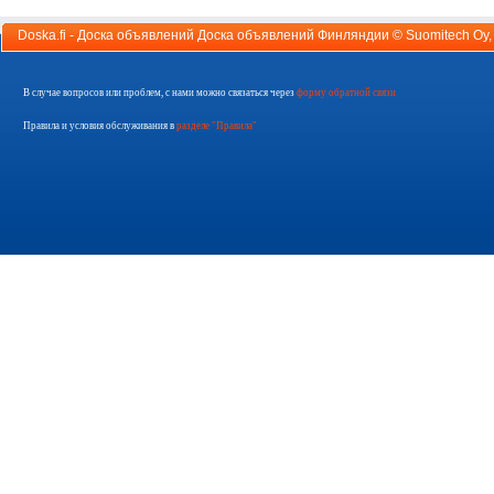
Doska.fi - Доска объявлений Доска объявлений Финляндии ©
Suomitech Oy
В случае вопросов или проблем, с нами можно связаться через
форму обратной связи
Правила и условия обслуживания в
разделе "Правила"