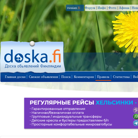
russian
.fi
Форум
|
Инфо
|
Фото
|
Афиша
|
Нов
Главная доски
Свежие объявления
Поиск
Комментарии
Правила
Статистика
Во