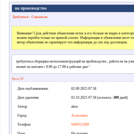
на производство
Требуются - Строители
Внимание! Срок действия объявления истек и его больше не видно в катего
можно перейти только по прямой ссылке. Информация в объявлении несет т
автор объявления не гарантирует что информация до сих пор достоверна.
требуютьса сборщики металлоконструкций на пройзводство , работа не на ули
звонит по ватсапп с 9.00 до 17.00 в рабочие дни !
Show IP
Дата опубликования:
02.09.2025 07:58
Дата удаления:
02.10.2025 07:58 (осталось
-309
дней)
Автор:
alexi
Город:
Хельсинки
Телефон:
0469521969
Цена:
Не указана