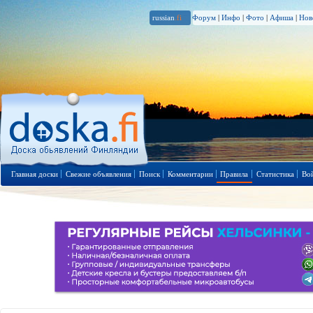
russian
.fi
Форум
|
Инфо
|
Фото
|
Афиша
|
Нов
Главная доски
Свежие объявления
Поиск
Комментарии
Правила
Статистика
Во