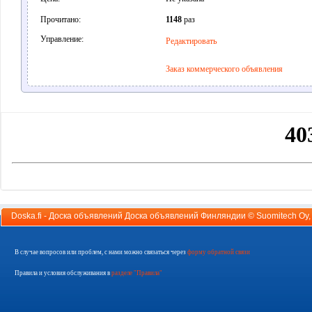
Прочитано:
1148
раз
Управление:
Редактировать
Заказ коммерческого объявления
Doska.fi - Доска объявлений Доска объявлений Финляндии ©
Suomitech Oy
В случае вопросов или проблем, с нами можно связаться через
форму обратной связи
Правила и условия обслуживания в
разделе "Правила"