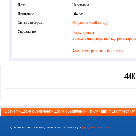
Цена:
Не указана
Прочитано:
164
раз
Связь с автором:
Отправить email автору
Управление:
Редактировать
Восстановить утерянный код редактиров
Заказ коммерческого объявления
Doska.fi - Доска объявлений Доска объявлений Финляндии ©
Suomitech Oy
В случае вопросов или проблем, с нами можно связаться через
форму обратной связи