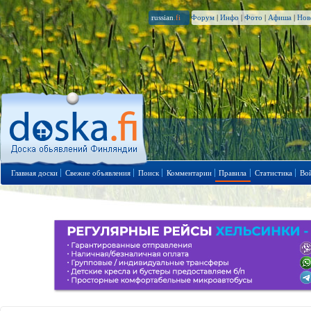
russian
.fi
Форум
|
Инфо
|
Фото
|
Афиша
|
Нов
Главная доски
Свежие объявления
Поиск
Комментарии
Правила
Статистика
Во