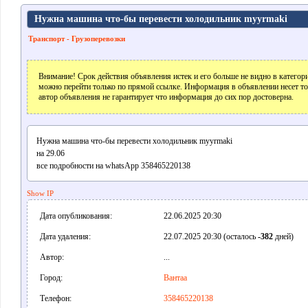
Нужна машина что-бы перевести холодильник myyrmaki
Транспорт - Грузоперевозки
Внимание! Срок действия объявления истек и его больше не видно в катего
можно перейти только по прямой ссылке. Информация в объявлении несет т
автор объявления не гарантирует что информация до сих пор достоверна.
Нужна машина что-бы перевести холодильник myyrmaki
на 29.06
все подробности на whatsApp 358465220138
Show IP
Дата опубликования:
22.06.2025 20:30
Дата удаления:
22.07.2025 20:30 (осталось
-382
дней)
Автор:
...
Город:
Вантаа
Телефон:
358465220138