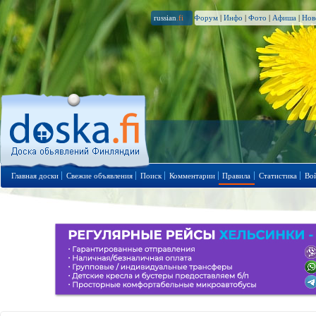
russian
.fi
Форум
|
Инфо
|
Фото
|
Афиша
|
Нов
Главная доски
Свежие объявления
Поиск
Комментарии
Правила
Статистика
Во