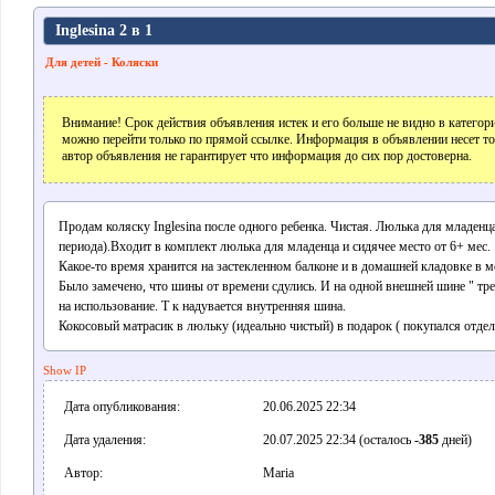
Inglesina 2 в 1
Для детей - Коляски
Внимание! Срок действия объявления истек и его больше не видно в катего
можно перейти только по прямой ссылке. Информация в объявлении несет т
автор объявления не гарантирует что информация до сих пор достоверна.
Продам коляску Inglesina после одного ребенка. Чистая. Люлька для младенц
периода).Входит в комплект люлька для младенца и сидячее место от 6+ мес.
Какое-то время хранится на застекленном балконе и в домашней кладовке в м
Было замечено, что шины от времени сдулись. И на одной внешней шине " трещ
на использование. Т к надувается внутренняя шина.
Кокосовый матрасик в люльку (идеально чистый) в подарок ( покупался отдел
Show IP
Дата опубликования:
20.06.2025 22:34
Дата удаления:
20.07.2025 22:34 (осталось
-385
дней)
Автор:
Maria