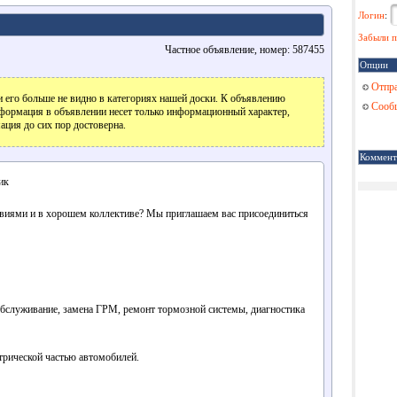
Логин
:
Забыли п
Частное объявление, номер: 587455
Опции
Отпра
 его больше не видно в категориях нашей доски. К объявлению
Сообщ
формация в объявлении несет только информационный характер,
ация до сих пор достоверна.
Коммент
ик
виями и в хорошем коллективе? Мы приглашаем вас присоединиться
обслуживание, замена ГРМ, ремонт тормозной системы, диагностика
трической частью автомобилей.