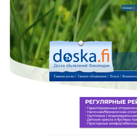
russian
.fi
Главная доски
Свежие объявления
Поиск
Коммента