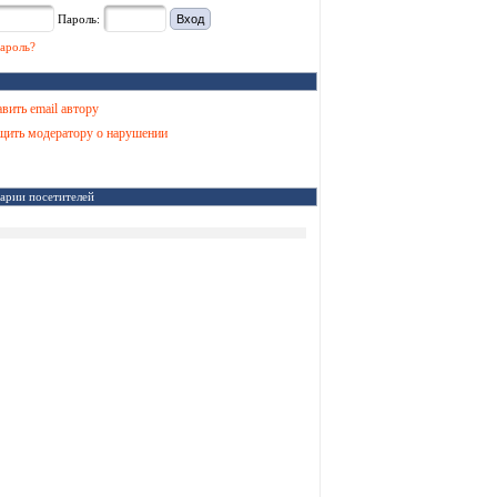
Пароль:
ароль?
вить email автору
ить модератору о нарушении
арии посетителей