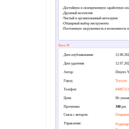
-Достойную и своевременную заработную пл
-Дружный коллектив
-Чистый и организованный автосервис
-Обширный выбор инструмента
-Постоянную загруженность и возможность п
Show IP
Дата опубликования:
12.06.202
Дата удаления:
12.07.202
Автор:
Dmytro Y
Город:
Туусула
Телефон:
0408721
Цена:
Не указа
Прочитано:
340
раз
Связь с автором:
Отправит
Управление:
Редактир