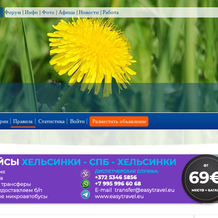
Форум
|
Инфо
|
Фото
|
Афиша
|
Новости
|
Работа
рии
Правила
Статистика
Войти
Разместить объявление