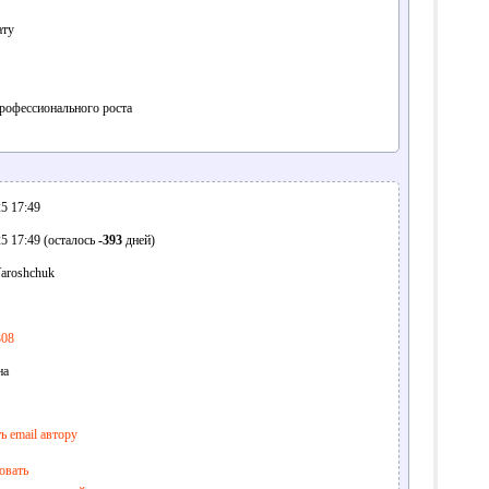
ату
рофессионального роста
5 17:49
5 17:49 (осталось
-393
дней)
aroshchuk
308
на
ь email автору
овать