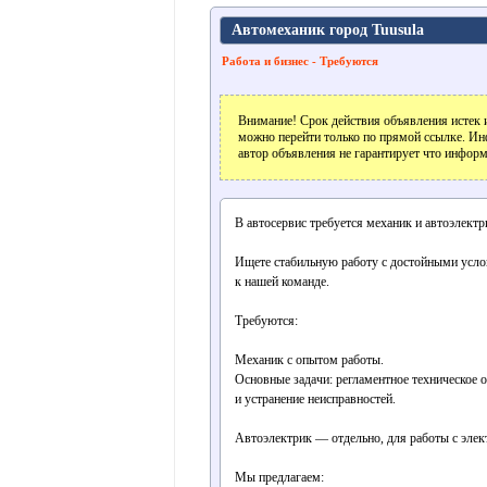
Автомеханик город Tuusula
Работа и бизнес - Требуются
Внимание! Срок действия объявления истек и
можно перейти только по прямой ссылке. Ин
автор объявления не гарантирует что информ
В автосервис требуется механик и автоэлектр
Ищете стабильную работу с достойными усло
к нашей команде.
Требуются:
Механик с опытом работы.
Основные задачи: регламентное техническое 
и устранение неисправностей.
Автоэлектрик — отдельно, для работы с элек
Мы предлагаем: