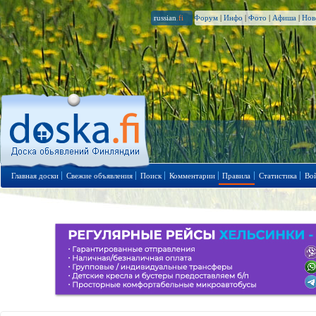
russian
.fi
Форум
|
Инфо
|
Фото
|
Афиша
|
Нов
Главная доски
Свежие объявления
Поиск
Комментарии
Правила
Статистика
Во