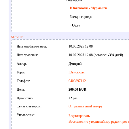
Ювяскюля - Мурманск
Заезд в города:
-
Оулу
Show IP
Дата опубликования:
10.06.2025 12:08
Дата удаления:
10.07.2025 12:08 (осталось
-394
дней)
Автор:
Дмитрий
Город:
Ювяскюля
Телефон:
0400897112
Цена:
200,00 EUR
Прочитано:
22
раз
Связь с автором:
Отправить email автору
Управление:
Редактировать
Восстановить утерянный код редактиров