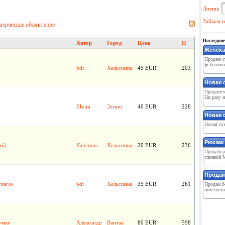
Логин
:
Забыли п
мерческое объявление
Последние
Автор
Город
Цена
П
Женска
Продаю с
)в бежев
bdt
Хельсинки
45 EUR
203
Новая с
Продается
Ни разу н
Elvira
Эспоо
40 EUR
228
Новая 
Новая су
Рюкзак
кой
Valentina
Хельсинки
20 EUR
236
Продаю р
спинкой 
Продам
плечо
bdt
Хельсинки
35 EUR
261
Продам б
ном состо
умку
Александр
Вантаа
80 EUR
598