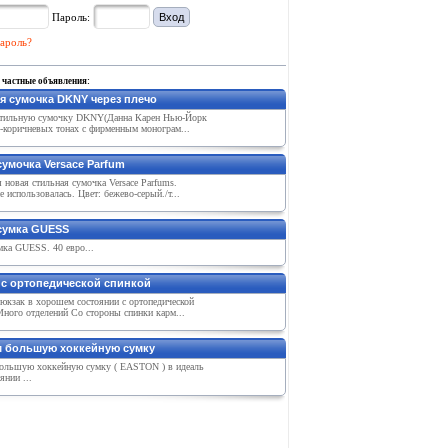
Пароль:
ароль?
 частные объявления:
я сумочка DKNY через плечо
тильную сумочку DKNY(Данна Карен Нью-Йорк
о-коричневых тонах с фирменным монограм...
умочка Versace Parfum
 новая стильная сумочка Versace Parfums.
е использовалась. Цвет: бежево-серый./т...
сумка GUESS
мка GUESS. 40 евро...
 с ортопедической спинкой
юкзак в хорошем состоянии с ортопедической
Много отделений Со стороны спинки карм...
 большую хоккейную сумку
ольшую хоккейную сумку ( EASTON ) в идеаль
янии ...