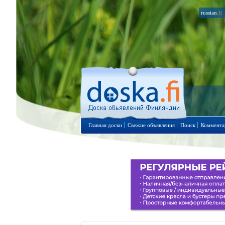
russian
.fi
Главная доски
Свежие объявления
Поиск
Коммента