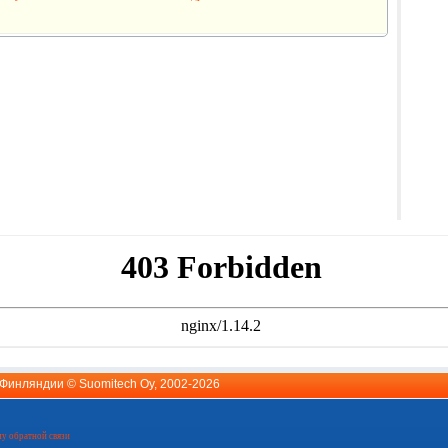
й Финляндии ©
Suomitech Oy
, 2002-2026
у обратной связи