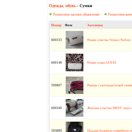
Одежда, oбувь
- Сумки
Разместить частное объявление
Разместить ком
Номер
Фото
Заголовок
600333
Новая сумочка Versace Parfum
600148
Новая сумка GUESS
599807
Рюкзак с ортопедической спин
600340
Женская сумочка DKNY через 
593889
Продам большую хоккейную с