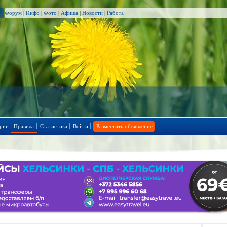
Форум
|
Инфо
|
Фото
|
Афиша
|
Новости
|
Работа
рии
Правила
Статистика
Войти
Разместить объявление