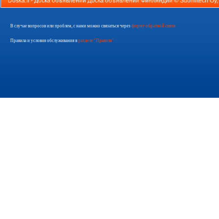
Doska.fi - Доска объявлений Доска объявлений Финляндии ©
Suomitech Oy
В случае вопросов или проблем, с нами можно связаться через
форму обратной связи
Правила и условия обслуживания в
разделе "Правила"