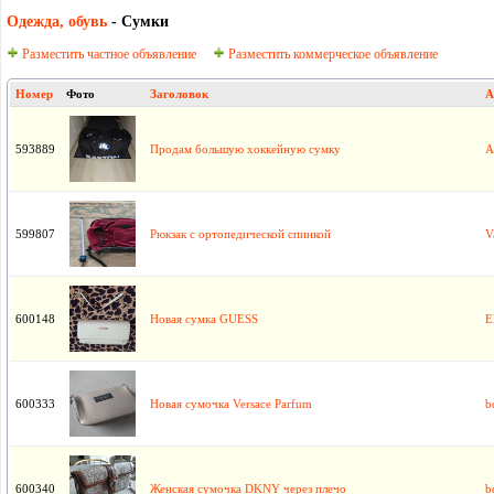
Одежда, oбувь
- Сумки
Разместить частное объявление
Разместить коммерческое объявление
Номер
Фото
Заголовок
А
593889
Продам большую хоккейную сумку
А
599807
Рюкзак с ортопедической спинкой
V
600148
Новая сумка GUESS
E
600333
Новая сумочка Versace Parfum
b
600340
Женская сумочка DKNY через плечо
b