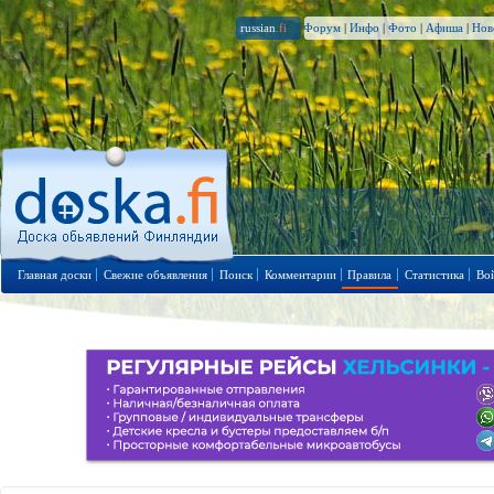
russian
.fi
Форум
|
Инфо
|
Фото
|
Афиша
|
Нов
Главная доски
Свежие объявления
Поиск
Комментарии
Правила
Статистика
Во