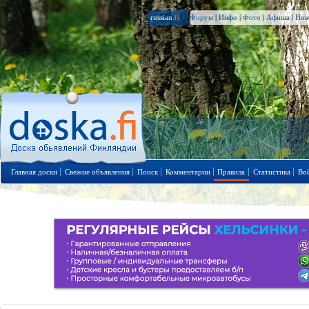
russian
.fi
Форум
|
Инфо
|
Фото
|
Афиша
|
Нов
Главная доски
Свежие объявления
Поиск
Комментарии
Правила
Статистика
Во