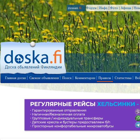
russian
.fi
Форум
|
Инфо
|
Фото
|
Афиша
|
Нов
Главная доски
Свежие объявления
Поиск
Комментарии
Правила
Статистика
Во