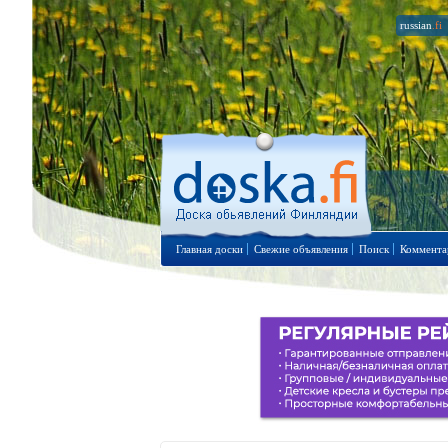
russian
.fi
Главная доски
Свежие объявления
Поиск
Коммента