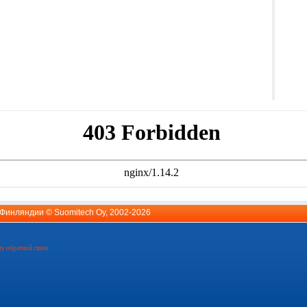
й Финляндии ©
Suomitech Oy
, 2002-2026
у обратной связи