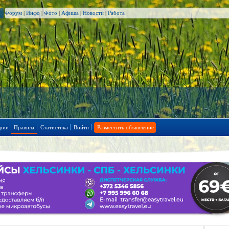
Форум
|
Инфо
|
Фото
|
Афиша
|
Новости
|
Работа
рии
Правила
Статистика
Войти
Разместить объявление