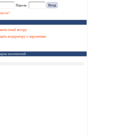
Пароль:
ароль?
вить email автору
ить модератору о нарушении
арии посетителей