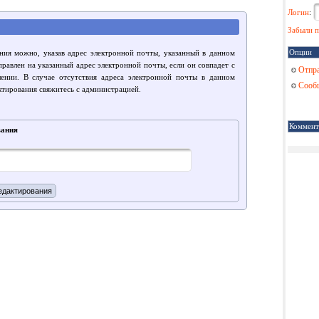
Логин
:
Забыли п
Опции
ния можно, указав адрес электронной почты, указанный в данном
правлен на указанный адрес электронной почты, если он совпадет с
Отпра
лении. В случае отсутствия адреса электронной почты в данном
Сообщ
ктирования свяжитесь с администрацией.
Коммент
вания