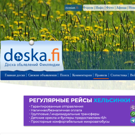
russian
.fi
Форум
|
Инфо
|
Фото
|
Афиша
|
Нов
Главная доски
Свежие объявления
Поиск
Комментарии
Правила
Статистика
Во