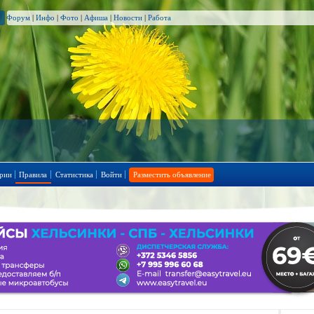
Форум
|
Инфо
|
Фото
|
Афиша
|
Новости
|
Работа
рии
Правила
Статистика
Войти
Разместить объявление