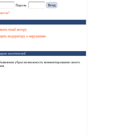
Пароль:
ароль?
вить email автору
ить модератору о нарушении
арии посетителей
бъявления убрал возможность комментирования своего
ия.