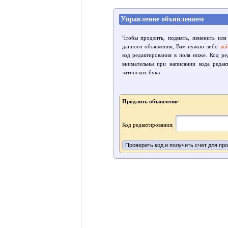
Управление объявлением
Чтобы продлить, поднять, изменить или
данного объявления, Вам нужно либо
во
код редактирования в поля ниже. Код р
внимательны при написании кода редак
латинских букв.
Продлить объявление
Код редактирования: