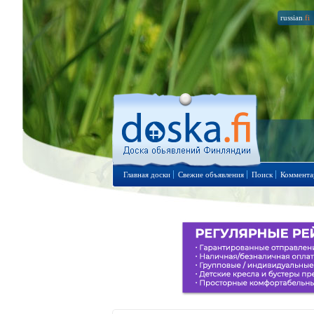
russian
.fi
Главная доски
Свежие объявления
Поиск
Коммента