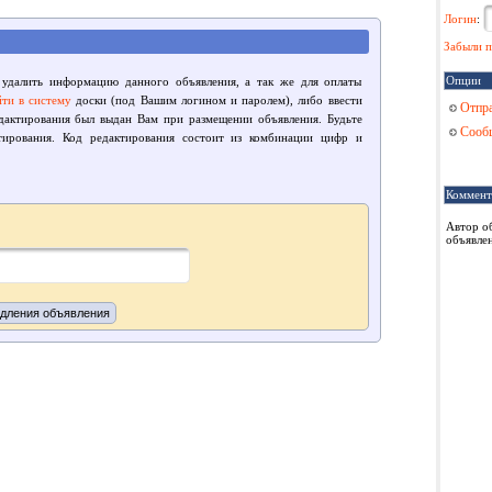
Логин
:
Забыли п
Опции
 удалить информацию данного объявления, а так же для оплаты
йти в систему
доски (под Вашим логином и паролем), либо ввести
Отпра
едактирования был выдан Вам при размещении объявления. Будьте
Сообщ
тирования. Код редактирования состоит из комбинации цифр и
Коммент
Автор о
объявлен