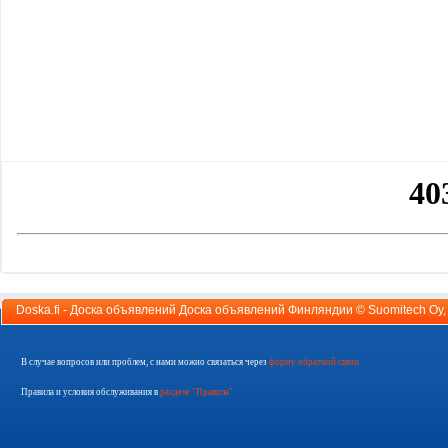
Doska.fi - Доска объявлений Доска объявлений Финляндии ©
Suomitech Oy
В случае вопросов или проблем, с нами можно связаться через
форму обратной связи
Правила и условия обслуживания в
разделе "Правила"