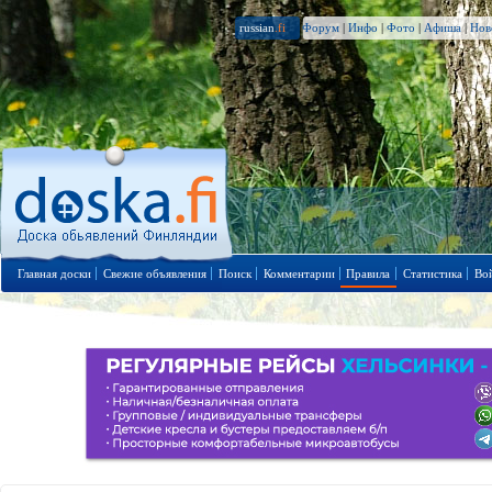
russian
.fi
Форум
|
Инфо
|
Фото
|
Афиша
|
Нов
Главная доски
Свежие объявления
Поиск
Комментарии
Правила
Статистика
Во