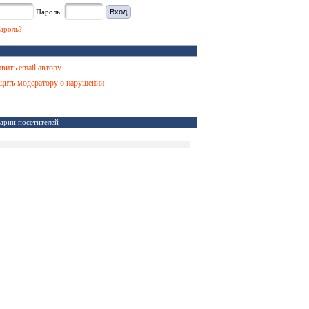
Пароль:
ароль?
вить email автору
ить модератору о нарушении
арии посетителей