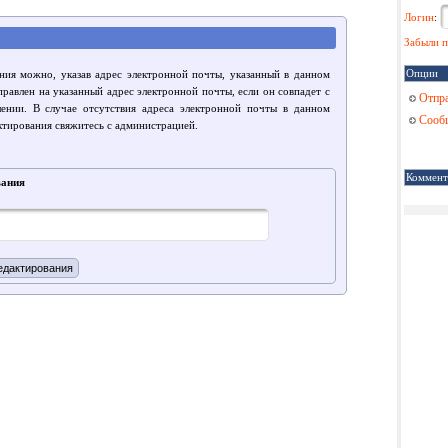
Логин
:
Забыли п
Опции
ния можно, указав адрес электронной почты, указанный в данном
правлен на указанный адрес электронной почты, если он совпадет с
Отпра
лении. В случае отсутствия адреса электронной почты в данном
Сообщ
ктирования свяжитесь с администрацией.
Коммент
вания