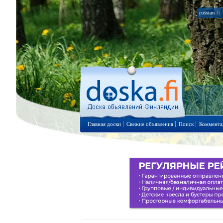
russian
.fi
Главная доски
Свежие объявления
Поиск
Коммента