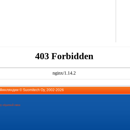
й Финляндии ©
Suomitech Oy
, 2002-2026
у обратной связи