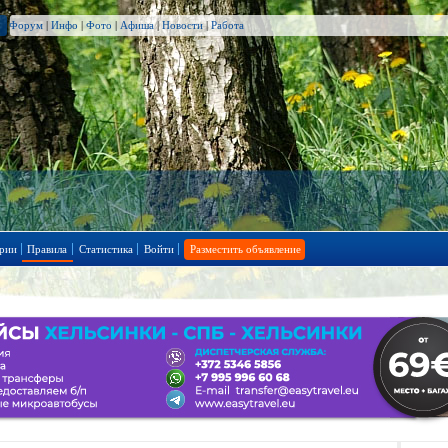
Форум
|
Инфо
|
Фото
|
Афиша
|
Новости
|
Работа
рии
Правила
Статистика
Войти
Разместить объявление