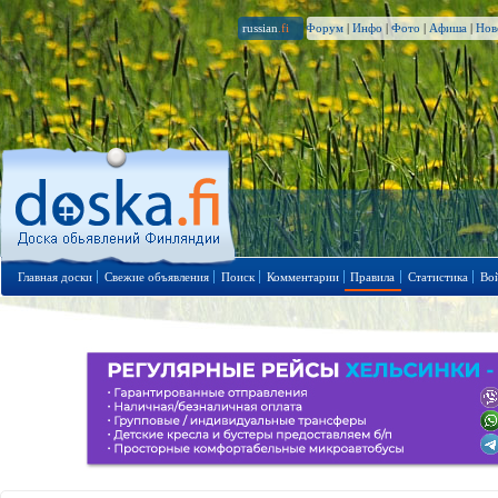
russian
.fi
Форум
|
Инфо
|
Фото
|
Афиша
|
Нов
Главная доски
Свежие объявления
Поиск
Комментарии
Правила
Статистика
Во