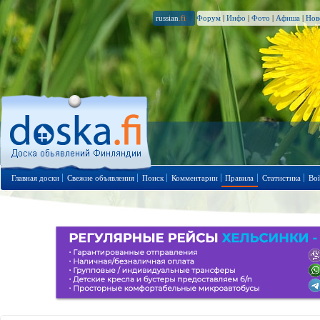
russian
.fi
Форум
|
Инфо
|
Фото
|
Афиша
|
Нов
Главная доски
Свежие объявления
Поиск
Комментарии
Правила
Статистика
Во