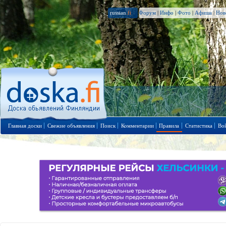
russian
.fi
Форум
|
Инфо
|
Фото
|
Афиша
|
Нов
Главная доски
Свежие объявления
Поиск
Комментарии
Правила
Статистика
Во