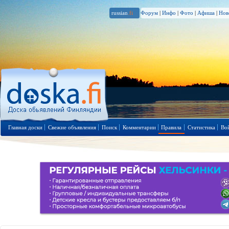
russian
.fi
Форум
|
Инфо
|
Фото
|
Афиша
|
Нов
Главная доски
Свежие объявления
Поиск
Комментарии
Правила
Статистика
Во