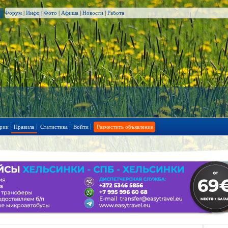
Форум
|
Инфо
|
Фото
|
Афиша
|
Новости
|
Работа
рии
Правила
Статистика
Войти
Разместить объявление