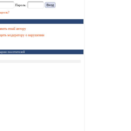
Пароль:
ароль?
вить email автору
ить модератору о нарушении
арии посетителей