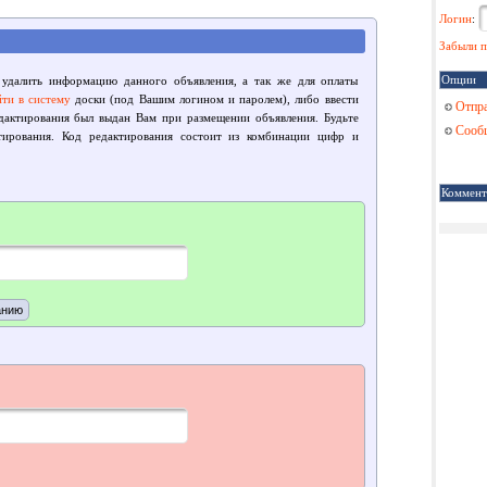
Логин
:
Забыли п
Опции
 удалить информацию данного объявления, а так же для оплаты
йти в систему
доски (под Вашим логином и паролем), либо ввести
Отпра
едактирования был выдан Вам при размещении объявления. Будьте
Сообщ
тирования. Код редактирования состоит из комбинации цифр и
Коммент