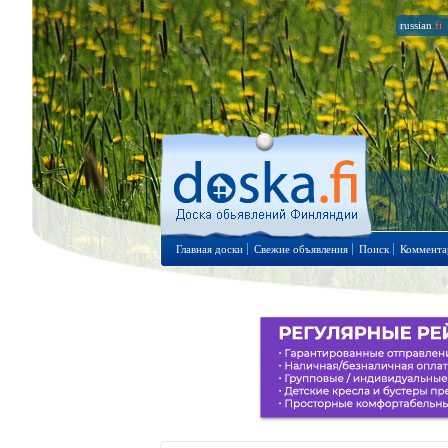
russian
.fi
Главная доски
Свежие объявления
Поиск
Коммента