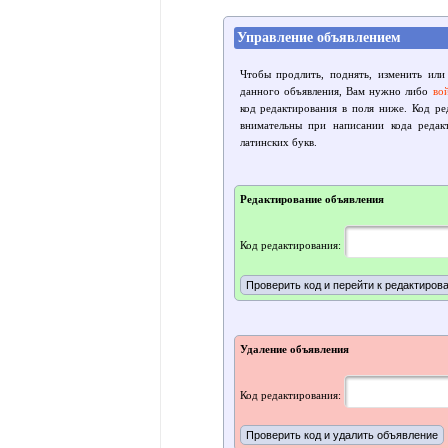
Управление объявлением
Чтобы продлить, поднять, изменить или
данного объявления, Вам нужно либо
во
код редактирования в поля ниже. Код р
внимательны при написании кода редак
латинских букв.
Редактирование объявления
Код редактирования:
Удаление объявления
Код редактирования: