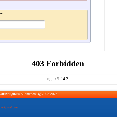
ия
й Финляндии ©
Suomitech Oy
, 2002-2026
у обратной связи