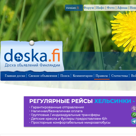
russian
.fi
Форум
|
Инфо
|
Фото
|
Афиша
|
Нов
Главная доски
Свежие объявления
Поиск
Комментарии
Правила
Статистика
Во