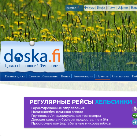
russian
.fi
Форум
|
Инфо
|
Фото
|
Афиша
|
Нов
Главная доски
Свежие объявления
Поиск
Комментарии
Правила
Статистика
Во