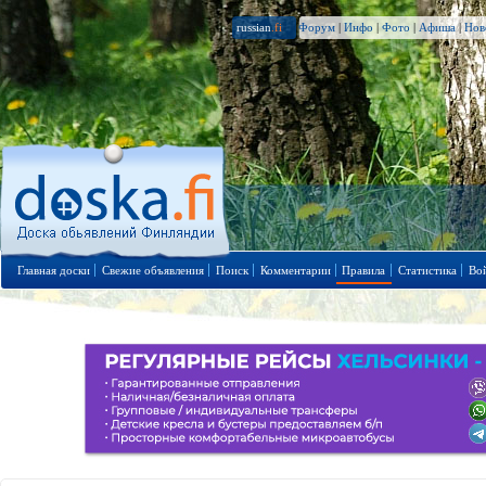
russian
.fi
Форум
|
Инфо
|
Фото
|
Афиша
|
Нов
Главная доски
Свежие объявления
Поиск
Комментарии
Правила
Статистика
Во