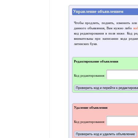
Управление объявлением
Чтобы продлить, поднять, изменить или
данного объявления, Вам нужно либо
во
код редактирования в поля ниже. Код р
внимательны при написании кода редак
латинских букв.
Редактирование объявления
Код редактирования:
Удаление объявления
Код редактирования: