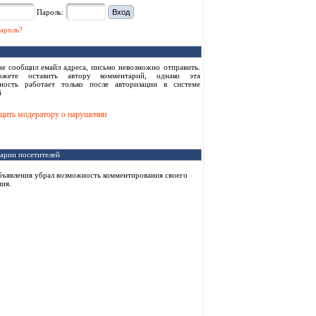
Пароль:
ароль?
не сообщил емайл адреса, письмо невозможно отправить.
жете оставить автору комментарий, однако эта
ность работает только после авторизации в системе
i
ить модератору о нарушении
арии посетителей
бъявления убрал возможность комментирования своего
ия.