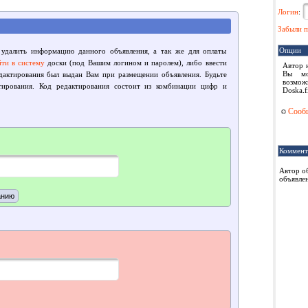
Логин
:
Забыли п
Опции
 удалить информацию данного объявления, а так же для оплаты
йти в систему
доски (под Вашим логином и паролем), либо ввести
Автор 
Вы мо
едактирования был выдан Вам при размещении объявления. Будьте
возмож
тирования. Код редактирования состоит из комбинации цифр и
Doska.f
Сообщ
Коммент
Автор о
объявлен