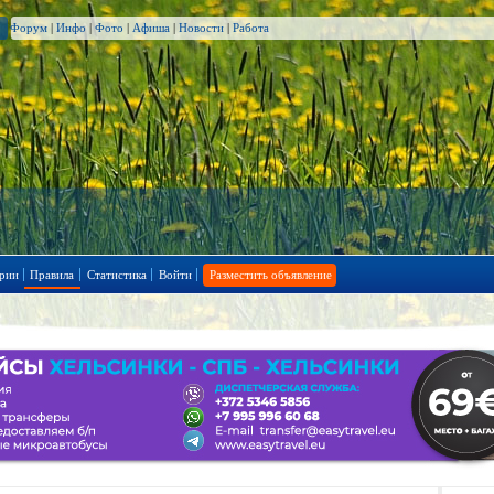
Форум
|
Инфо
|
Фото
|
Афиша
|
Новости
|
Работа
рии
Правила
Статистика
Войти
Разместить объявление