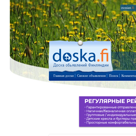
russian
.fi
Главная доски
Свежие объявления
Поиск
Коммента