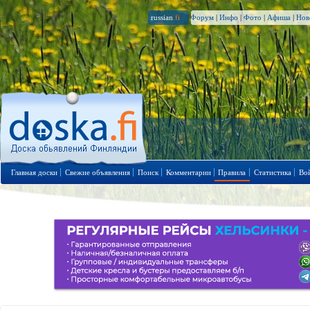
russian
.fi
Форум
|
Инфо
|
Фото
|
Афиша
|
Нов
Главная доски
Свежие объявления
Поиск
Комментарии
Правила
Статистика
Во