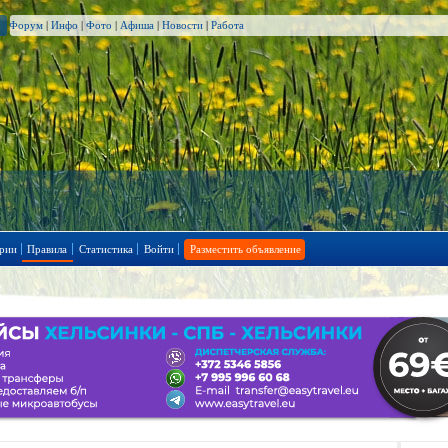
Форум
|
Инфо
|
Фото
|
Афиша
|
Новости
|
Работа
рии
Правила
Статистика
Войти
Разместить объявление