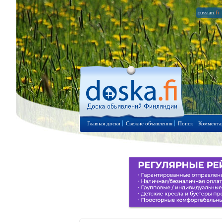
russian
.fi
Главная доски
Свежие объявления
Поиск
Коммента