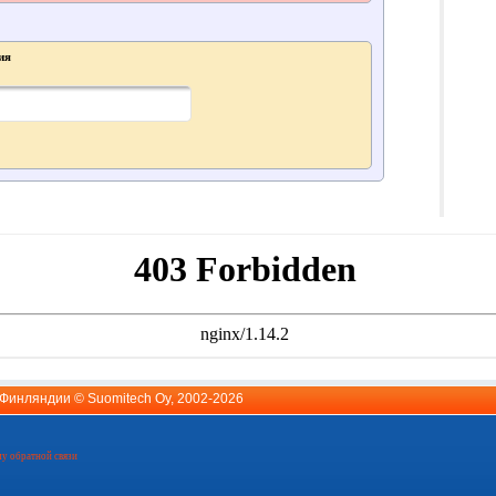
ия
й Финляндии ©
Suomitech Oy
, 2002-2026
у обратной связи