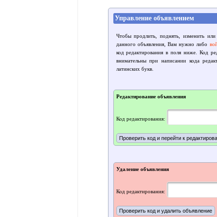
Управление объявлением
Чтобы продлить, поднять, изменить или
данного объявления, Вам нужно либо
во
код редактирования в поля ниже. Код р
внимательны при написании кода редак
латинских букв.
Редактирование объявления
Код редактирования:
Удаление объявления
Код редактирования: