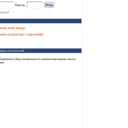
Пароль:
ароль?
вить email автору
ить модератору о нарушении
арии посетителей
бъявления убрал возможность комментирования своего
ия.