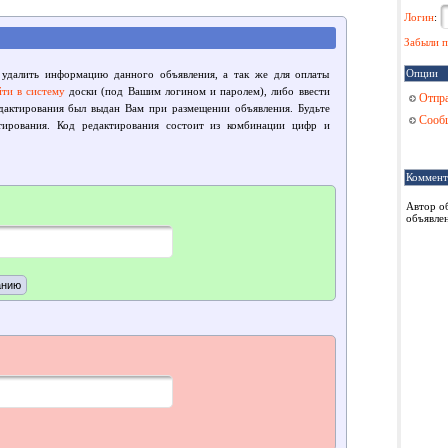
Логин
:
Забыли п
Опции
 удалить информацию данного объявления, а так же для оплаты
йти в систему
доски (под Вашим логином и паролем), либо ввести
Отпра
едактирования был выдан Вам при размещении объявления. Будьте
Сообщ
тирования. Код редактирования состоит из комбинации цифр и
Коммент
Автор о
объявлен