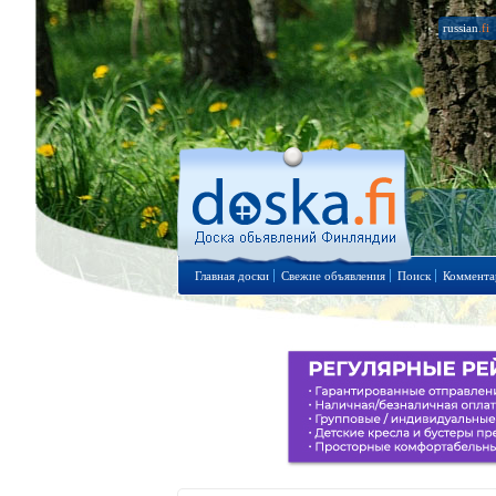
russian
.fi
Главная доски
Свежие объявления
Поиск
Коммента