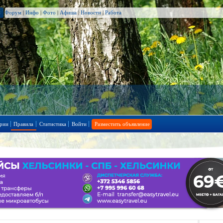
Форум
|
Инфо
|
Фото
|
Афиша
|
Новости
|
Работа
рии
Правила
Статистика
Войти
Разместить объявление