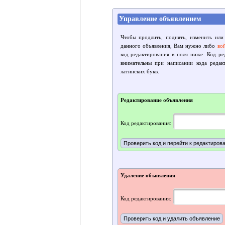
Управление объявлением
Чтобы продлить, поднять, изменить или
данного объявления, Вам нужно либо
во
код редактирования в поля ниже. Код р
внимательны при написании кода редак
латинских букв.
Редактирование объявления
Код редактирования:
Удаление объявления
Код редактирования: