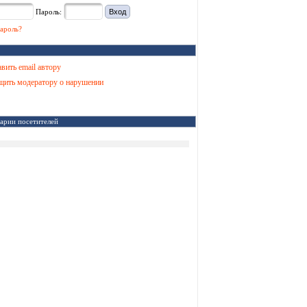
Пароль:
ароль?
вить email автору
ить модератору о нарушении
арии посетителей