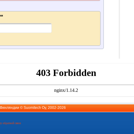
ия
й Финляндии ©
Suomitech Oy
, 2002-2026
у обратной связи