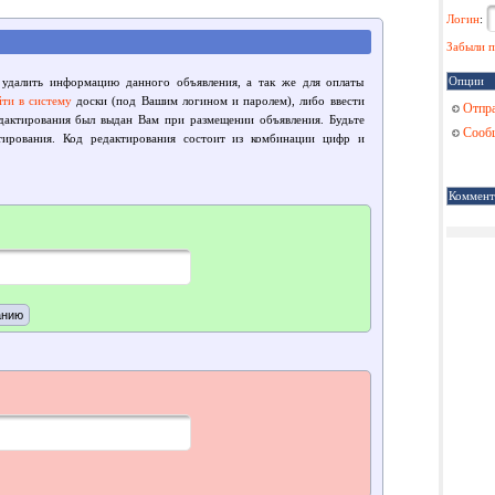
Логин
:
Забыли п
Опции
 удалить информацию данного объявления, а так же для оплаты
йти в систему
доски (под Вашим логином и паролем), либо ввести
Отпра
едактирования был выдан Вам при размещении объявления. Будьте
Сообщ
тирования. Код редактирования состоит из комбинации цифр и
Коммент