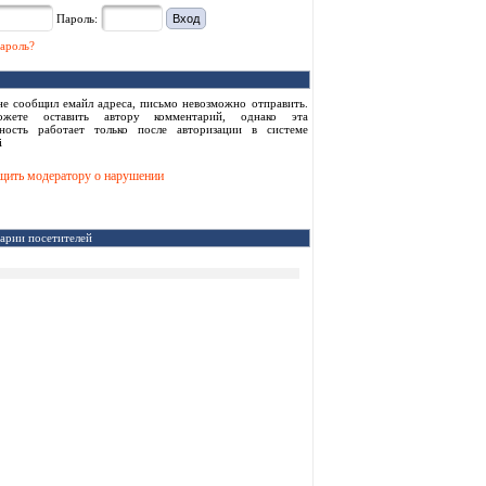
Пароль:
ароль?
не сообщил емайл адреса, письмо невозможно отправить.
жете оставить автору комментарий, однако эта
ность работает только после авторизации в системе
i
ить модератору о нарушении
арии посетителей