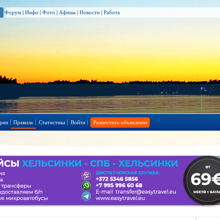
Форум
|
Инфо
|
Фото
|
Афиша
|
Новости
|
Работа
рии
Правила
Статистика
Войти
Разместить объявление