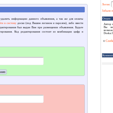
Логин
:
Забыли п
Опции
 удалить информацию данного объявления, а так же для оплаты
йти в систему
доски (под Вашим логином и паролем), либо ввести
Автор 
Вы мо
едактирования был выдан Вам при размещении объявления. Будьте
возмож
тирования. Код редактирования состоит из комбинации цифр и
Doska.f
Сообщ
Коммент