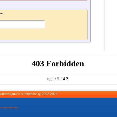
ия
й Финляндии ©
Suomitech Oy
, 2002-2026
у обратной связи