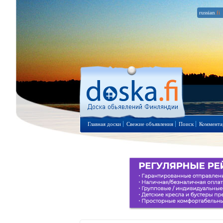
russian
.fi
Главная доски
Свежие объявления
Поиск
Коммента