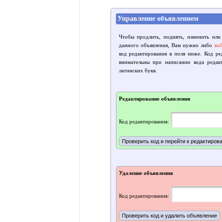
Управление объявлением
Чтобы продлить, поднять, изменить или
данного объявления, Вам нужно либо
во
код редактирования в поля ниже. Код р
внимательны при написании кода редак
латинских букв.
Редактирование объявления
Код редактирования:
Удаление объявления
Код редактирования: