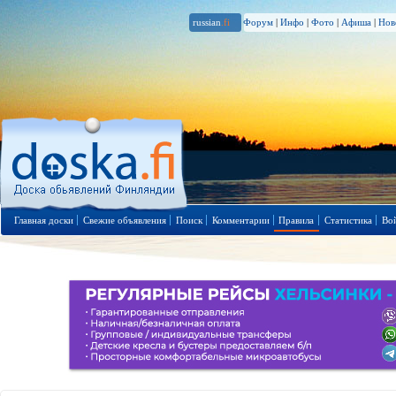
russian
.fi
Форум
|
Инфо
|
Фото
|
Афиша
|
Нов
Главная доски
Свежие объявления
Поиск
Комментарии
Правила
Статистика
Во