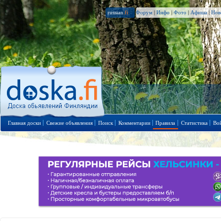
russian
.fi
Форум
|
Инфо
|
Фото
|
Афиша
|
Нов
Главная доски
Свежие объявления
Поиск
Комментарии
Правила
Статистика
Во