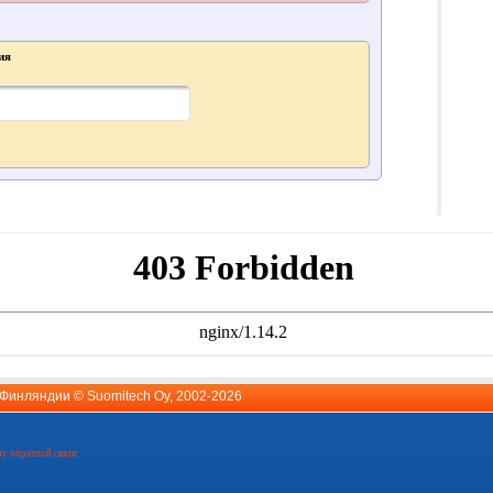
ия
й Финляндии ©
Suomitech Oy
, 2002-2026
у обратной связи