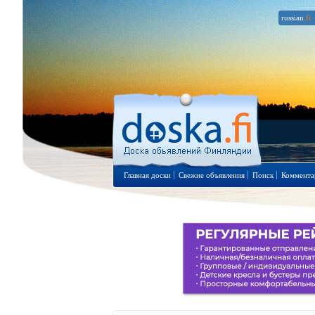
russian
.fi
Главная доски
Свежие объявления
Поиск
Коммента