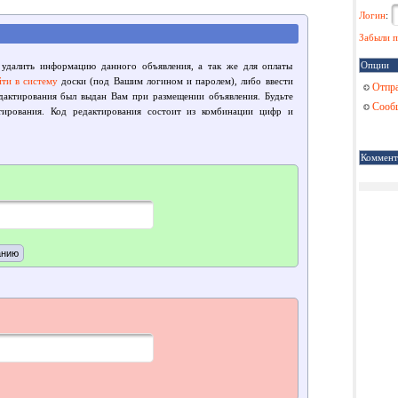
Логин
:
Забыли п
Опции
 удалить информацию данного объявления, а так же для оплаты
йти в систему
доски (под Вашим логином и паролем), либо ввести
Отпра
едактирования был выдан Вам при размещении объявления. Будьте
Сообщ
тирования. Код редактирования состоит из комбинации цифр и
Коммент