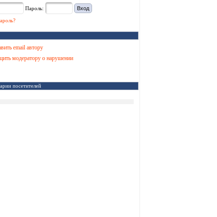
Пароль:
ароль?
вить email автору
ить модератору о нарушении
арии посетителей