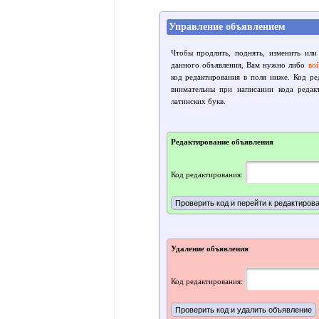
Управление объявлением
Чтобы продлить, поднять, изменить или
данного объявления, Вам нужно либо
во
код редактирования в поля ниже. Код р
внимательны при написании кода редак
латинских букв.
Редактирование объявления
Код редактирования:
Удаление объявления
Код редактирования: