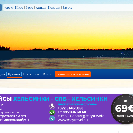
Форум
|
Инфо
|
Фото
|
Афиша
|
Новости
|
Работа
рии
Правила
Статистика
Войти
Разместить объявление